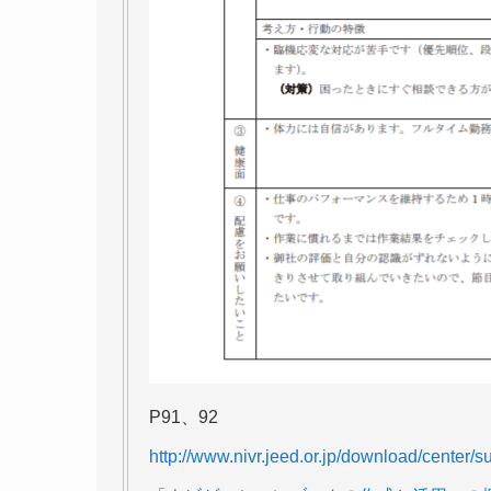
P91、92
http://www.nivr.jeed.or.jp/download/center/