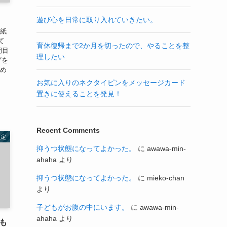
遊び心を日常に取り入れていきたい。
の紙
て
育休復帰まで2か月を切ったので、やることを整
期目
理したい
プを
ため
お気に入りのネクタイピンをメッセージカード
置きに使えることを発見！
Recent Comments
設定
抑うつ状態になってよかった。
に
awawa-min-
ahaha
より
抑うつ状態になってよかった。
に
mieko-chan
より
子どもがお腹の中にいます。
に
awawa-min-
ahaha
より
も