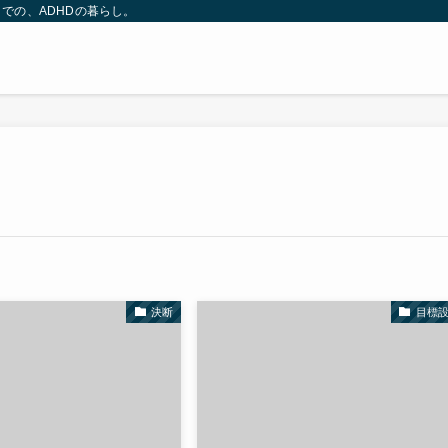
での、ADHDの暮らし。
決断
目標