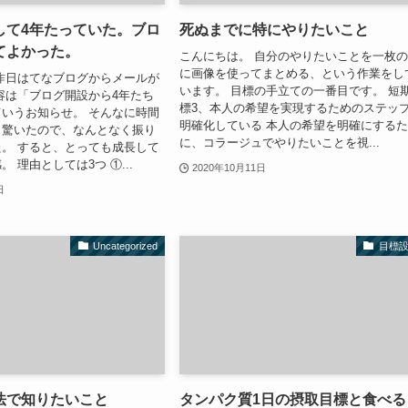
して4年たっていた。ブロ
死ぬまでに特にやりたいこと
てよかった。
こんにちは。 自分のやりたいことを一枚
に画像を使ってまとめる、という作業をし
昨日はてなブログからメールが
います。 目標の手立ての一番目です。 短
容は「ブログ開設から4年たち
標3、本人の希望を実現するためのステッ
いうお知らせ。 そんなに時間
明確化している 本人の希望を明確にする
と驚いたので、なんとなく振り
に、コラージュでやりたいことを視...
。 すると、とっても成長して
 理由としては3つ ①...
2020年10月11日
日
Uncategorized
目標
法で知りたいこと
タンパク質1日の摂取目標と食べる