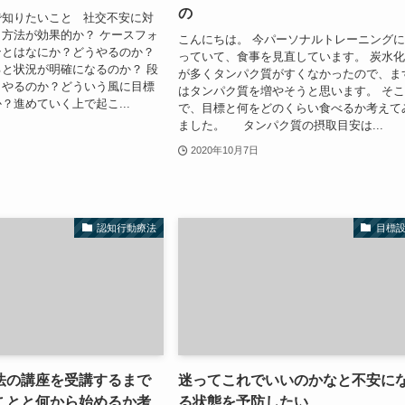
の
で知りたいこと 社交不安に対
方法が効果的か？ ケースフォ
こんにちは。 今パーソナルトレーニング
ンとはなにか？どうやるのか？
っていて、食事を見直しています。 炭水
と状況が明確になるのか？ 段
が多くタンパク質がすくなかったので、ま
うやるのか？どういう風に目標
はタンパク質を増やそうと思います。 そ
？進めていく上で起こ...
で、目標と何をどのくらい食べるか考えて
ました。 タンパク質の摂取目安は...
2020年10月7日
認知行動療法
目標
法の講座を受講するまで
迷ってこれでいいのかなと不安に
ことと何から始めるか考
る状態を予防したい