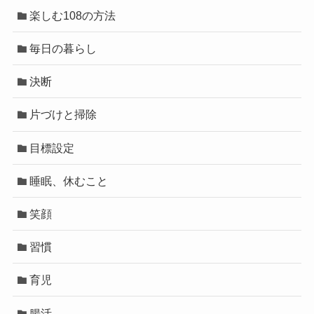
楽しむ108の方法
毎日の暮らし
決断
片づけと掃除
目標設定
睡眠、休むこと
笑顔
習慣
育児
腸活