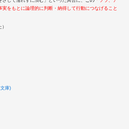
をさして濡れずに済む」といった具合に、
この
「ソラ、ア
事実をもとに論理的に判断・納得して行動につなげること
た）
文庫)