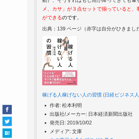
動）、そうすればもし雨が降ってきても傘
メ、カサ」が３点セットで揃っていると、
ができる
のです
。
出典：139 ページ（赤字は自分がひきまし
稼げる人稼げない人の習慣 (日経ビジネス人
作者:
松本利明
出版社/メーカー:
日本経済新聞出版社
発売日:
2019/10/02
メディア:
文庫