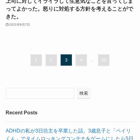
上司に対してイライラして生意気なことを言ってしま
ってよかった。怒りに対処する方針を考えることがで
きた。
2021年8月7日
1
2
3
4
...
38
検索
Recent Posts
ADHDの私が3日坊主を卒業した話。3歳息子と「ペイリ
くん」でタイムロッキングコンテナをゲームにしたら5日