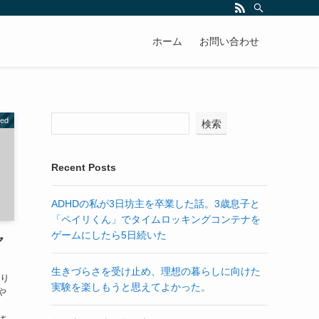
ホーム
お問い合わせ
zed
検索
Recent Posts
ADHDの私が3日坊主を卒業した話。3歳息子と
「ペイリくん」でタイムロッキングコンテナを
ゲームにしたら5日続いた
ヤ
生きづらさを受け止め、理想の暮らしに向けた
やり
実験を楽しもうと思えてよかった。
や
、ち