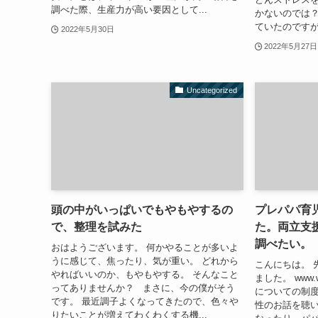
調べた際、生産力が高い要因として...
かないのでは
ていたのですが
2022年5月30日
2022年5月27日
Uncategorized
頭の中がいっぱいでもやもやするの
プレパパ育
で、整理を試みた
た。両立支
調べたい。
おはようございます。 何かやることが多いよ
うに感じて、焦ったり、気が重い。 どれから
こんにちは。 
やればいいのか、もやもやする。 そんなこと
ました。 www.w
ってありませんか？ まさに、今の僕がそう
についての制
です。 最近調子よくなってきたので、色々や
性のお話を聴い
りたいことが増えてわくわくする機...