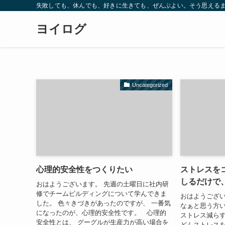
失敗しても、休んでも、好きに生きても、ぜんぶよい。そう思えるま
ヨイログ
Uncategorized
心理的安全性をつくりたい
ストレスを
しるだけで
おはようございます。 先週の土曜日に社内研
修でチームビルディングについて学んできま
おはようござい
した。 色々きづきがあったのですが、 一番気
なぁと思う方い
になったのが、心理的安全性です。 心理的
ストレス減ら
安全性とは、 グーグルが生産力が高い場合を
どんストレス