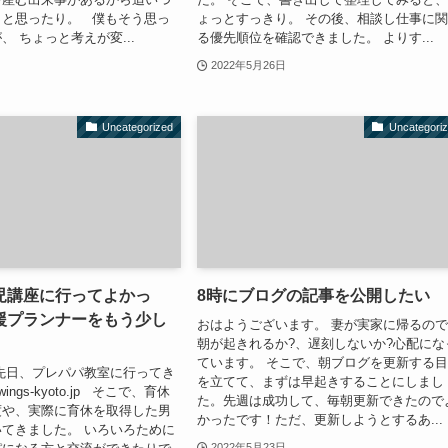
？と思ったり。 僕もそう思っ
ょっとすっきり。 その後、相談し仕事に
、 ちょっと考えが変...
る優先順位を確認できました。 よりす...
2022年5月26日
Uncategorized
Uncategori
児講座に行ってよかっ
8時にブログの記事を公開したい
援プランナーをもう少し
おはようございます。 妻が実家に帰るの
朝が起きれるか?、遅刻しないか?心配にな
ています。 そこで、朝ブログを更新する
先日、プレパパ教室に行ってき
を立てて、まずは早起きすることにしまし
ings-kyoto.jp そこで、育休
た。先週は成功して、毎朝更新できたので
度や、実際に育休を取得した男
かったです！ただ、更新しようとするあ...
てきました。 いろいろために
2022年5月23日