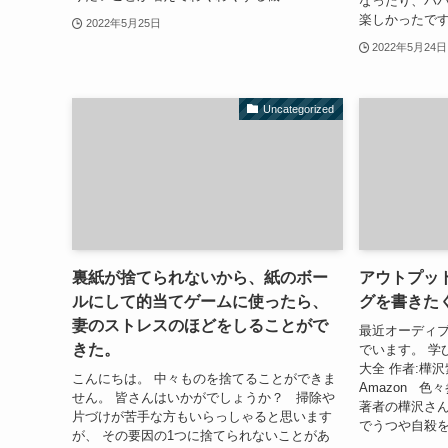
なったり、パ
楽しかったです
2022年5月25日
2022年5月24日
Uncategorized
裏紙が捨てられないから、紙のボー
アウトプッ
ルにして的当てゲームに使ったら、
グを書きた
妻のストレスのほどをしることがで
最近オーディ
きた。
でいます。 学
大全 作者:樺
こんにちは。 中々ものを捨てることができま
Amazon 
せん。 皆さんはいかがでしょうか？ 掃除や
著者の樺沢さ
片づけが苦手な方もいらっしゃると思います
でうつや自殺を
が、 その要因の1つに捨てられないことがあ