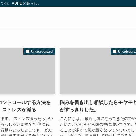
での、ADHDの暮らし。
Uncategorized
Uncategori
コントロールする方法を
悩みを書き出し相談したらモヤモ
、ストレスが減る
がすっきりした。
ます。 ストレス減ったらいい
こんにちは。 最近元気になってきたので
らっしゃいますか？ 他にも、
たいことがどんどん頭の中に湧いてきて、
す行動をとったとしても、どん
ることが多くて気が重くなってきていまし
を産む出来事があるから追いつ
た。 そこで、書き出して整理してみると