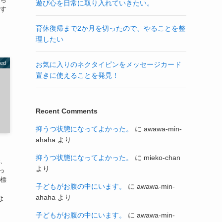
遊び心を日常に取り入れていきたい。
関す
育休復帰まで2か月を切ったので、やることを整
理したい
zed
お気に入りのネクタイピンをメッセージカード
置きに使えることを発見！
Recent Comments
抑うつ状態になってよかった。
に
awawa-min-
ahaha
より
抑うつ状態になってよかった。
に
mieko-chan
で、
より
っ
目標
子どもがお腹の中にいます。
に
awawa-min-
ahaha
より
よ
子どもがお腹の中にいます。
に
awawa-min-