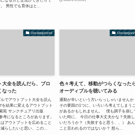
パになる方と交流ができたりで
。 男性でも育休はと...
Uncategorized
Uncategori
ト大全を読んだら、ブロ
色々考えて、移動がつらくなった
くなった
オーディブルを聴いてみる
ブルでアウトプット大全を読ん
通勤が辛いという方いらっしゃいませんか
びを結果に変えるアウトプット
その要因の1つに、いろいろ考えてしまう
沢紫苑 サンクチュアリ出版
があるかもしれません。 僕も調子を崩し
色々参考になるところがあります。
いた時に、 今日の仕事大丈夫かな？失敗
んはアウトプットを広めること
いだろうか？（失敗すると思う、、） あ
減らしたいと思い、この...
こと言われるのではないか？ 怒ら...