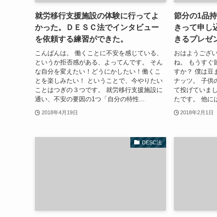
就労移行支援施設の体験に行ってよ
節分の1品
かった。ＤＥＳＣ法でインタビュー
きって申し
を依頼する練習ができた。
きるプレゼ
こんばんは。 働くことに不安を感じている、
おはようござい
というか拒否感がある、よってんです。 そん
ね。 もうすぐ
な自分を変えたい！どうにかしたい！働くこ
すか？ 僕は豆
とを楽しみたい！ ということで、今やりたい
ナッツ。 子供
ことはつぎの３つです。 就労移行支援施設に
て投げていまし
通い、不安の要因の1つ「自分の特性...
たです。 他には
2018年4月19日
2018年2月1日
DESC法