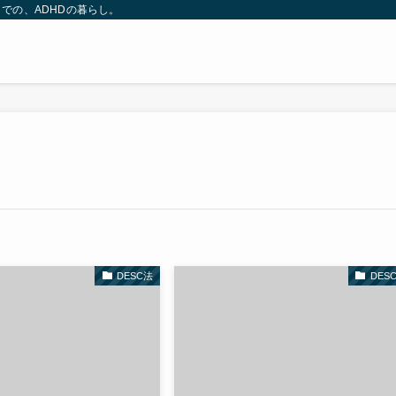
での、ADHDの暮らし。
DESC法
DES