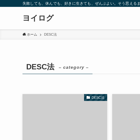
失敗しても、休んでも、好きに生きても、ぜんぶよい。そう思えるま
ヨイログ
ホーム
DESC法
DESC法
– category –
DESC法