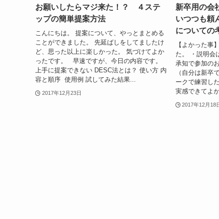
お願いしたらマジ来た！？ ４ステ
新卒用の会
ップの簡単提案方法
いつつも頼
についての
こんにちは。 提案について、やっとまとめる
ことができました。 先延ばしをしてましたけ
【よかった事】
ど、思った以上に楽しかった。 気づけてよか
た。 ・説明会
ったです。 早速ですが、今日の内容です。
承知で参加の
上手に提案できない DESC法とは？ 使い方 内
（自分は新卒で
容と順序 使用例 試してみた結果...
ークで練習した
実感できてよか
2017年12月23日
2017年12月18