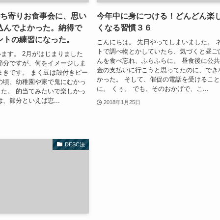
持ち寄りお食事会に、思い
今年中に身につける！どんどん楽
込んでよかった。納得で
くなる習慣３６
ントの練習になった。
こんにちは。 先日やってしまいました。 
トで調べ物とかしていたら、気づくと昼ご
ます。 2月がはじまりました
んを食べ忘れ、ふらふらに。 昼食後に公
節分ですが、何をイメージしま
金の支払いに行こうと思ってたのに、でき
まきです。 まく豆は殻付きピー
かった。 そして、催促の電話を受けるこ
の頃、幼稚園や家で鬼にむかっ
に。 くぅ。 でも、そのおかげで、こ...
た。 的当てみたいで楽しかっ
、節分といえば恵...
2018年1月25日
DESC法