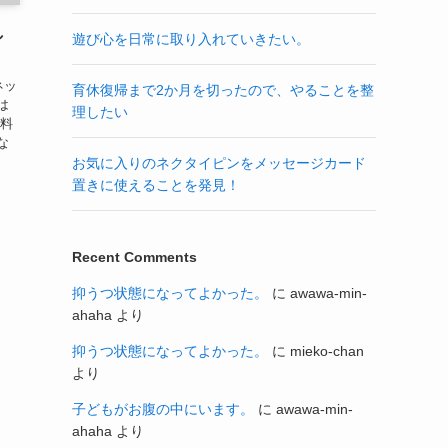
し
遊び心を日常に取り入れていきたい。
ネッ
育休復帰まで2か月を切ったので、やることを整
は
理したい
共料
な
と
お気に入りのネクタイピンをメッセージカード
置きに使えることを発見！
Recent Comments
抑うつ状態になってよかった。
に
awawa-min-
ahaha
より
抑うつ状態になってよかった。
に
mieko-chan
より
子どもがお腹の中にいます。
に
awawa-min-
ahaha
より