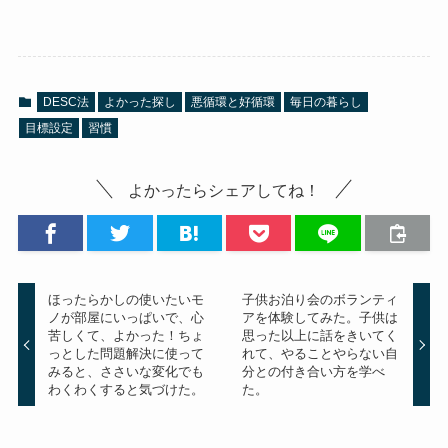
DESC法
よかった探し
悪循環と好循環
毎日の暮らし
目標設定
習慣
よかったらシェアしてね！
ほったらかしの使いたいモ
子供お泊り会のボランティ
ノが部屋にいっぱいで、心
アを体験してみた。子供は
苦しくて、よかった！ちょ
思った以上に話をきいてく
っとした問題解決に使って
れて、やることやらない自
みると、ささいな変化でも
分との付き合い方を学べ
わくわくすると気づけた。
た。