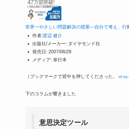
世界一やさしい問題解決の授業―自分で考え、行
作者:
渡辺 健介
出版社/メーカー:
ダイヤモンド社
発売日:
2007/06/28
メディア:
単行本
（ブックマークで背中を押してくださった、
id:my
下のコラムが響きました
意思決定ツール