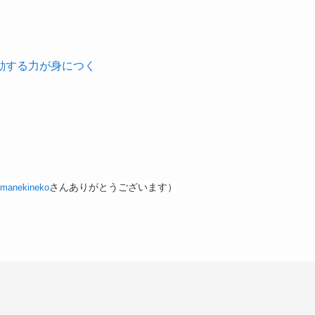
動する力が身につく
さんありがとうございます）
-manekineko