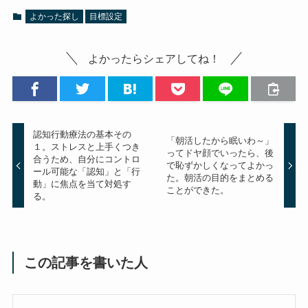
よかった探し
目標設定
よかったらシェアしてね！
認知行動療法の基本その
「朝活したから眠いわ～」
１。ストレスと上手くつき
ってドヤ顔でいったら、後
合うため、自分にコントロ
で恥ずかしくなってよかっ
ール可能な「認知」と「行
た。朝活の目的をまとめる
動」に焦点を当て対処す
ことができた。
る。
この記事を書いた人