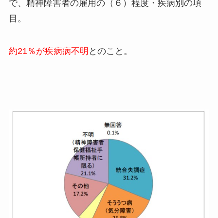
で、精神障害者の雇用の（６）程度・疾病別の項
目。
約21％が疾病病不明
とのこと。