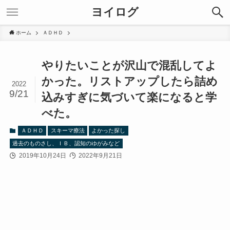
ヨイログ
ホーム
ＡＤＨＤ
やりたいことが沢山で混乱してよ
かった。リストアップしたら詰め
2022
9/21
込みすぎに気づいて楽になると学
べた。
ＡＤＨＤ
スキーマ療法
よかった探し
過去のものさし、ＩＢ、認知のゆがみなど
2019年10月24日
2022年9月21日