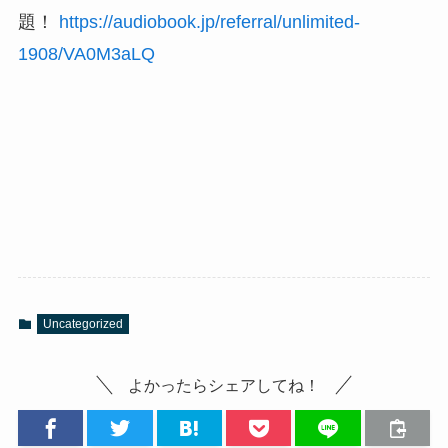
題！
https://audiobook.jp/referral/unlimited-
1908/VA0M3aLQ
Uncategorized
よかったらシェアしてね！