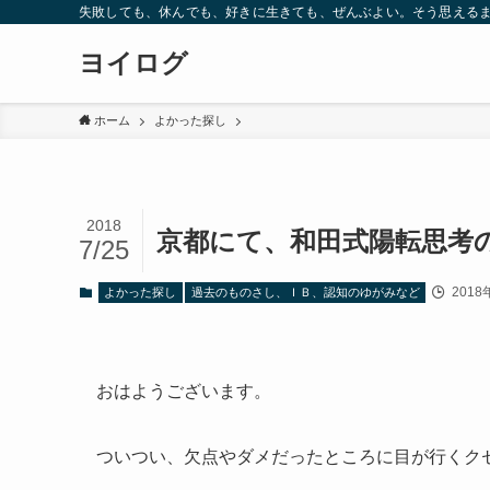
失敗しても、休んでも、好きに生きても、ぜんぶよい。そう思えるま
ヨイログ
ホーム
よかった探し
2018
京都にて、和田式陽転思考
7/25
2018
よかった探し
過去のものさし、ＩＢ、認知のゆがみなど
おはようございます。
ついつい、欠点やダメだったところに目が行くク