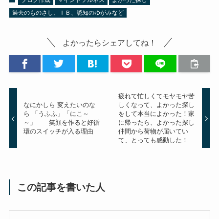
過去のものさし、ＩＢ、認知のゆがみなど
よかったらシェアしてね！
疲れて忙しくてモヤモヤ苦
なにかしら 変えたいのな
しくなって、よかった探し
ら 「うふふ」「にこ～
をして本当によかった！家
～」 笑顔を作ると好循
に帰ったら、よかった探し
環のスイッチが入る理由
仲間から荷物が届いてい
て、とっても感動した！
この記事を書いた人