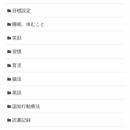
目標設定
睡眠、休むこと
笑顔
習慣
育児
腸活
英語
認知行動療法
読書記録