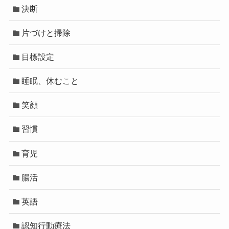
決断
片づけと掃除
目標設定
睡眠、休むこと
笑顔
習慣
育児
腸活
英語
認知行動療法